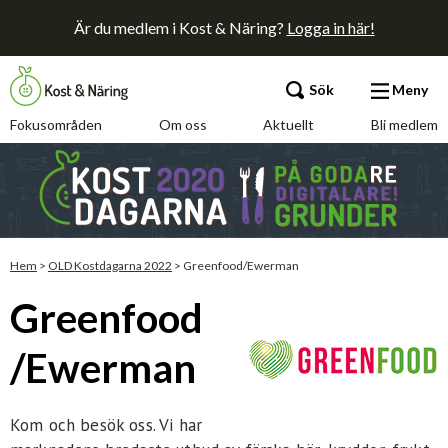
Är du medlem i Kost & Näring?
Logga in här!
Sök
Meny
Fokusområden
Om oss
Aktuellt
Bli medlem
Fokusområden
Om oss
Aktuellt
Hem
>
OLD Kostdagarna 2022
>
Greenfood/Ewerman
Greenfood
Bli medlem
/Ewerman
Kontakt
Annonsera
Press
Kom och besök oss. Vi har