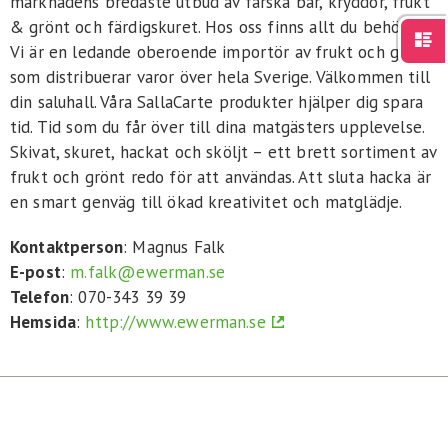
marknadens bredaste utbud av färska bär, kryddor, frukt
För studenter
English
& grönt och färdigskuret. Hos oss finns allt du behöver.
Vi är en ledande oberoende importör av frukt och grönt
som distribuerar varor över hela Sverige. Välkommen till
din saluhall. Våra SallaCarte produkter hjälper dig spara
tid. Tid som du får över till dina matgästers upplevelse.
Skivat, skuret, hackat och sköljt – ett brett sortiment av
frukt och grönt redo för att användas. Att sluta hacka är
en smart genväg till ökad kreativitet och matglädje.
Kontaktperson
: Magnus Falk
E-post
:
m.falk@ewerman.se
Telefon
: 070-343 39 39
Hemsida
:
http://www.ewerman.se